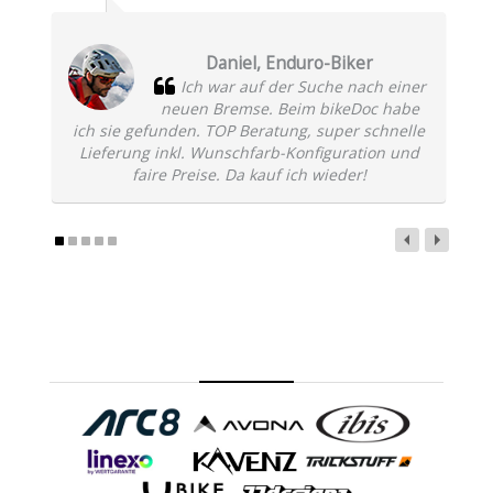
Daniel, Enduro-Biker
Ich war auf der Suche nach einer
neuen Bremse. Beim bikeDoc habe
ich sie gefunden. TOP Beratung, super schnelle
Lieferung inkl. Wunschfarb-Konfiguration und
faire Preise. Da kauf ich wieder!
Die Partner